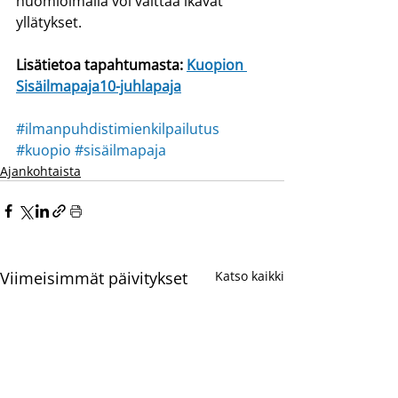
huomioimalla voi välttää ikävät 
yllätykset.
Lisätietoa tapahtumasta: 
Kuopion 
Sisäilmapaja10-juhlapaja
#ilmanpuhdistimienkilpailutus
#kuopio
#sisäilmapaja
Ajankohtaista
Viimeisimmät päivitykset
Katso kaikki