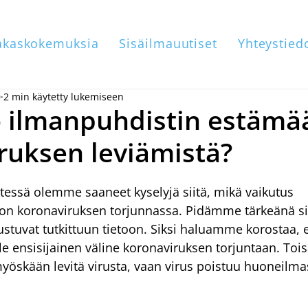
akaskokemuksia
Sisäilmauutiset
Yhteystied
0
2 min käytetty lukemiseen
 ilmanpuhdistin estämä
ruksen leviämistä?
tessä olemme saaneet kyselyjä siitä, mikä vaikutus 
on koronaviruksen torjunnassa. Pidämme tärkeänä sit
rustuvat tutkittuun tietoon. Siksi haluamme korostaa, 
le ensisijainen väline koronaviruksen torjuntaan. Tois
yöskään levitä virusta, vaan virus poistuu huoneilmas