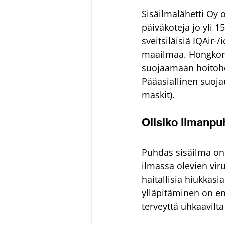
Sisäilmalähetti Oy o
päiväkoteja jo yli 
sveitsiläisiä IQAir-
maailmaa. Hongkong
suojaamaan hoitohe
Pääasiallinen suoja
maskit).
Olisiko ilmanp
Puhdas sisäilma on m
ilmassa olevien vir
haitallisia hiukkas
ylläpitäminen on e
terveyttä uhkaavilt