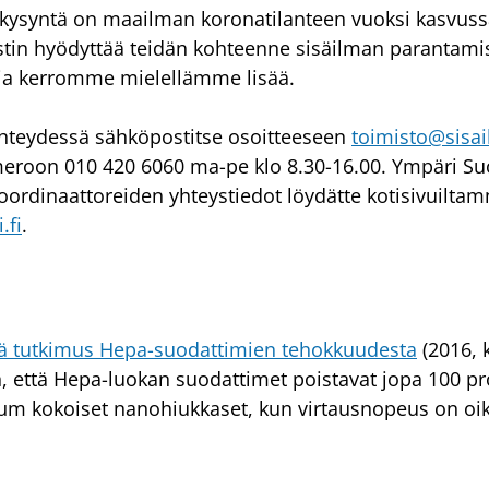
ysyntä on maailman koronatilanteen vuoksi kasvussa.
tin hyödyttää teidän kohteenne sisäilman parantamis
ja kerromme mielellämme lisää.
yhteydessä sähköpostitse osoitteeseen 
toimisto@sisail
meroon 010 420 6060 ma-pe klo 8.30-16.00. Ympäri S
oordinaattoreiden yhteystiedot löydätte kotisivuilta
.fi
.
 tutkimus Hepa-suodattimien tehokkuudesta
 (2016, k
 että Hepa-luokan suodattimet poistavat jopa 100 pro
m kokoiset nanohiukkaset, kun virtausnopeus on oike