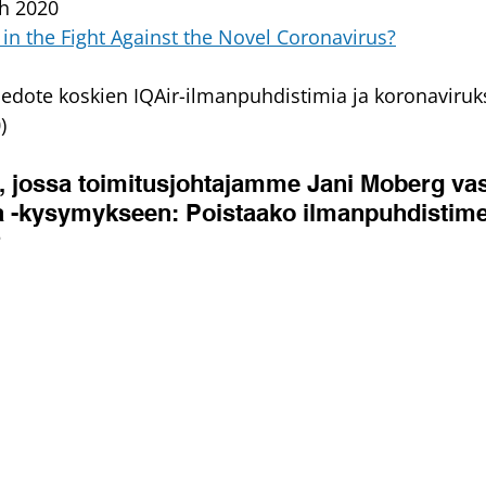
ch 2020
in the Fight Against the Novel Coronavirus?
iedote koskien IQAir-ilmanpuhdistimia ja koronaviruk
)
o, jossa toimitusjohtajamme Jani Moberg va
ta -kysymykseen: Poistaako ilmanpuhdistime
?