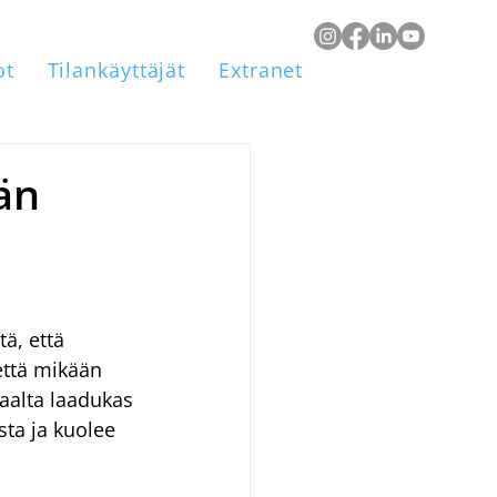
ot
Tilankäyttäjät
Extranet
än
ä, että 
että mikään 
aalta laadukas 
ta ja kuolee 