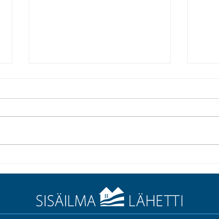
Miten paine-eromittari
Asia
pelasti toimistomme
Tila
loppukesän!
olla
työv