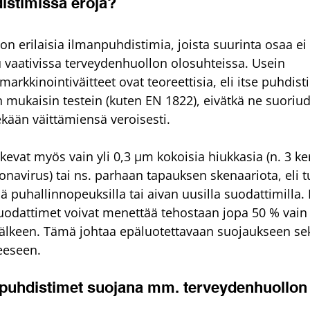
istimissa eroja?
on erilaisia ilmanpuhdistimia, joista suurinta osaa ei
tu vaativissa terveydenhuollon olosuhteissa. Usein 
rkkinointiväitteet ovat teoreettisia, eli itse puhdisti
n mukaisin testein (kuten EN 1822), eivätkä ne suoriud
ekään väittämiensä veroisesti.
kevat myös vain yli 0,3 μm kokoisia hiukkasia (n. 3 ke
avirus) tai ns. parhaan tapauksen skenaariota, eli tul
puhallinnopeuksilla tai aivan uusilla suodattimilla. E
uodattimet voivat menettää tehostaan jopa 50 % vain 
älkeen. Tämä johtaa epäluotettavaan suojaukseen se
eeseen.
 puhdistimet suojana mm. terveydenhuollon