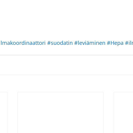
ilmakoordinaattori
#suodatin
#leviäminen
#Hepa
#i