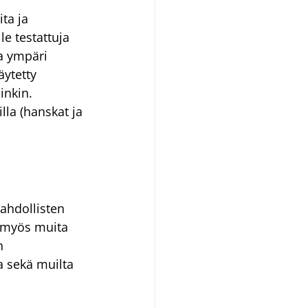
ta ja 
e testattuja 
sa ympäri 
ytetty 
nkin. 
lla (hanskat ja 
mahdollisten 
t myös muita 
n 
 sekä muilta 