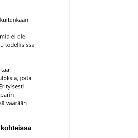
 kuitenkaan 
mia ei ole 
u todellisissa 
rtaa 
oksia, joita 
rityisesti 
parin 
kä väärään 
 kohteissa