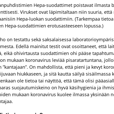
puhdistimien Hepa-suodattimet poistavat ilmasta ba
nttisesti. Virukset ovat läpimitaltaan niin suuria, että
aanisiin Hepa-luokan suodattimiin. (Tarkempaa tieto
yen Hepa-suodattimien erotusasteeseen lopussa.)
o on testattu sekä saksalaisessa laboratorioympärist
esta. Edellä mainitut testit ovat osoittaneet, että l
itä, eikä ohivirtausta suodattimien ohi pääse tapahtum
n mukaan koronavirus leviää pisaratartuntana, jolloi
n ”kantajaan”. On mahdollista, että pieni ja kevyt koro
leijuvaan hiukkaseen, ja sitä kautta säilyä sisäilmass
itenkaan ole tietoa tai näyttöä, että tämä olisi pääasial
 paras suojautumiskeino on hyvä käsihygienia ja ihmi
ijoiden mukaan koronavirus kuolee ilmassa yksinään n
tajaa.