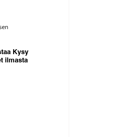
sen 
staa Kysy 
t ilmasta 