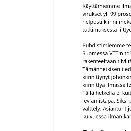
Käyttämiemme Ilman
virukset yli 99 prose
helposti kiinni mek
tutkimuksesta liitt
Puhdistimiemme teh
Suomessa VTT:n toim
rakenteeltaan tiivi
Tämänhetkisen tiedo
kiinnittynyt johonki
kiinnittyä ilmassa 
Tällä hetkellä ei ku
leviämistapa. Siksi
välttely. Asiantunt
kuivuessa ilman kan