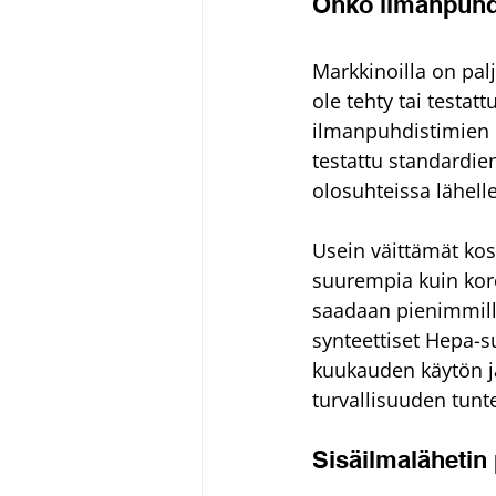
Onko ilmanpuhd
Markkinoilla on palj
ole tehty tai testat
ilmanpuhdistimien ma
testattu standardie
olosuhteissa lähell
Usein väittämät kos
suurempia kuin koron
saadaan pienimmillä 
synteettiset Hepa-s
kuukauden käytön j
turvallisuuden tunt
Sisäilmalähetin