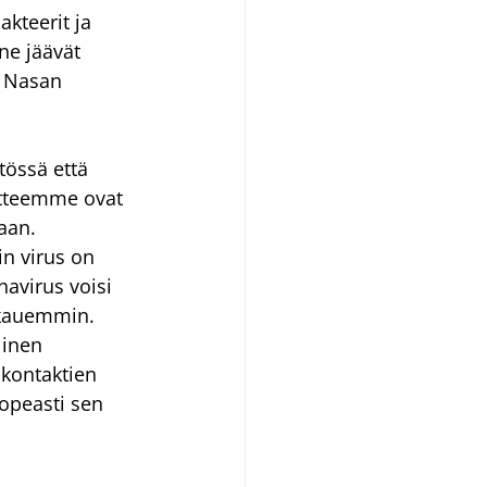
kteerit ja 
 ne jäävät 
a Nasan 
össä että 
aitteemme ovat 
aan.
n virus on 
navirus voisi 
a kauemmin. 
linen 
skontaktien 
opeasti sen 