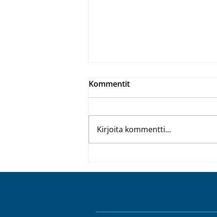
Kommentit
Kirjoita kommentti...
Pandemioiden torjumiseen
ja sairastumisriskin
pienentämiseen keskittyvä
monitieteinen projekti
julkaisee viimeisimmät
tutkimustuloksensa