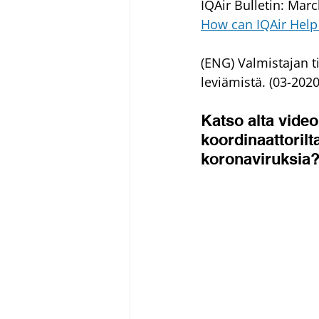
IQAir Bulletin: Mar
How can IQAir Help 
(ENG) Valmistajan t
leviämistä. (03-2020
Katso alta vide
koordinaattoril
koronaviruksia