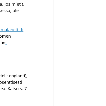
 Jos mietit, 
essa, ole 
malahetti.fi
uomen 
mme
ieli: englanti), 
senttisesti 
a. Katso s. 7 