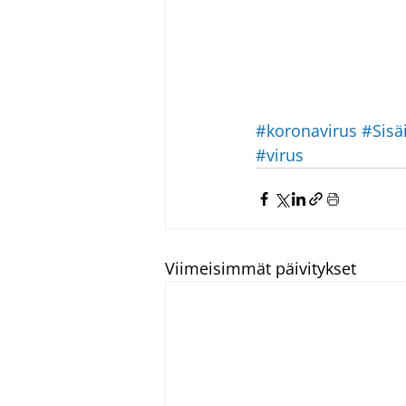
#koronavirus
#Sisä
#virus
Viimeisimmät päivitykset