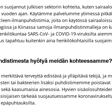
n suojannut julkisen sektorin kohteita, kuten sairaaloi
15 vuoden ajan. Käytämme palvelumme ytimessä pitkäll
/icleen-ilmanpuhdistimia, joita on käytössä sairaalois
issa ja Kiinassa samoja ilmanpuhdistinmalleja on kä
nkilökuntaa SARS-CoV- ja COVID-19-viruksilta aiemmi
us tapahtuu kuitenkin aina henkilökohtaisilla suojaimi
uhdistimesta hyötyä meidän kohteessamme?
erkittävä terveyttä edistävä ja ylläpitävä tekijä, ja 
usten tai bakteerien lisäksi puhdistimemme poistava
ia sekä kaasumaisia ainesosia. Hyvien sisäolosuhteide
nsisijaisen tärkeää suojautuessamme koronavirukselta
a epäpuhtauksilta.