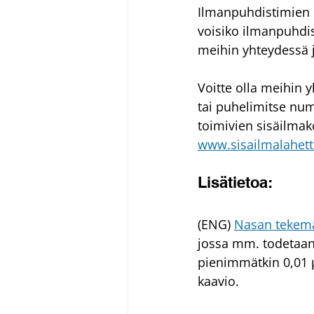
Ilmanpuhdistimien k
voisiko ilmanpuhdis
meihin yhteydessä 
Voitte olla meihin 
tai puhelimitse nu
toimivien sisäilmak
www.sisailmalahetti
Lisätietoa:
(ENG) 
Nasan tekemä
jossa mm. todetaan,
pienimmätkin 0,01 μ
kaavio.