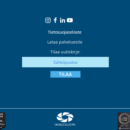
Tietosuojaseloste
Tietosuojaseloste
Lataa palveluesite
Tilaa uutiskirje:
TILAA