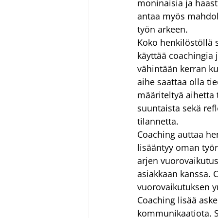
moninaisia ja haast
antaa myös mahdoll
työn arkeen.
Koko henkilöstöllä s
käyttää coachingia 
vähintään kerran ku
aihe saattaa olla ti
määriteltyä aihetta
suuntaista sekä ref
tilannetta.
Coaching auttaa hen
lisääntyy oman työ
arjen vuorovaikutus
asiakkaan kanssa. C
vuorovaikutuksen y
Coaching lisää aske
kommunikaatiota. Si