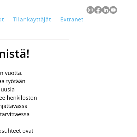
ot
Tilankäyttäjät
Extranet
mistä!
n vuotta. 
aa työtään 
 uusia 
ee henkilöstön 
hjattavassa 
tarvittaessa 
osuhteet ovat 