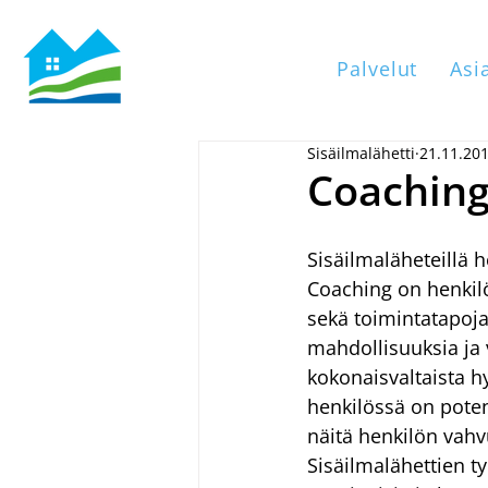
Palvelut
Asi
Sisäilmalähetti
21.11.20
Coaching
Sisäilmaläheteillä 
Coaching on henkilö
sekä toimintatapoj
mahdollisuuksia ja 
kokonaisvaltaista hy
henkilössä on potent
näitä henkilön vah
Sisäilmalähettien t