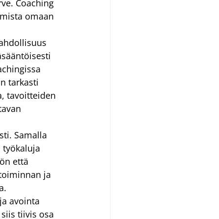
rve. Coaching 
amista omaan 
mahdollisuus 
sääntöisesti 
achingissa 
n tarkasti 
, tavoitteiden 
tavan 
ti. Samalla 
työkaluja 
ön että 
toiminnan ja 
a.
ja avointa 
is tiivis osa 