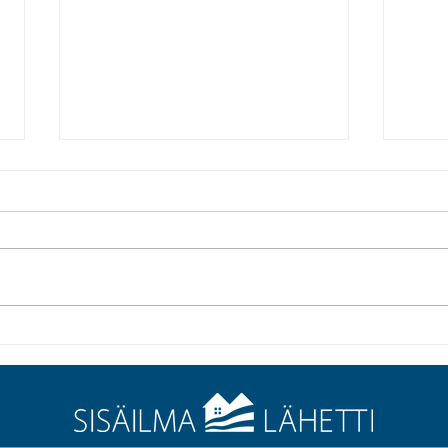
Vaihda aikaa vievä
”Puh
sisäilman mittarointi
kaiki
skaalautuvaan ja
näppärään
olosuhdeseurantaan