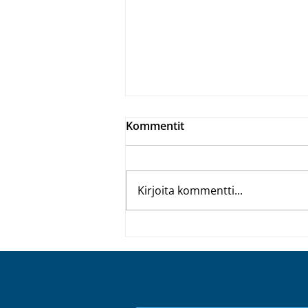
Kommentit
Kirjoita kommentti...
Täsmäaseet
kokonaisvaltaiseen
sisäilmanhallintaan –
simuloi, suojaa ja seuraa