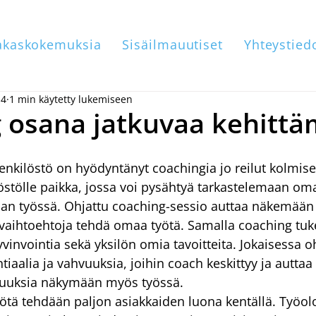
akaskokemuksia
Sisäilmauutiset
Yhteystied
14
1 min käytetty lukemiseen
 osana jatkuvaa kehittä
henkilöstö on hyödyntänyt coachingia jo reilut kolmise
stölle paikka, jossa voi pysähtyä tarkastelemaan om
aan työssä. Ohjattu coaching-sessio auttaa näkemään
vaihtoehtoja tehdä omaa työtä. Samalla coaching tuk
vinvointia sekä yksilön omia tavoitteita. Jokaisessa o
iaalia ja vahvuuksia, joihin coach keskittyy ja auttaa 
vuuksia näkymään myös työssä.
yötä tehdään paljon asiakkaiden luona kentällä. Työol