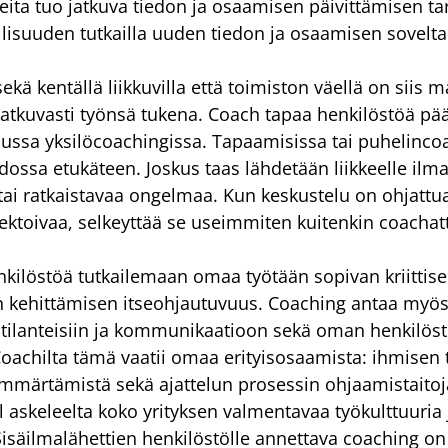
eita tuo jatkuva tiedon ja osaamisen päivittämisen ta
isuuden tutkailla uuden tiedon ja osaamisen sovelt
ekä kentällä liikkuvilla että toimiston väellä on siis 
jatkuvasti työnsä tukena. Coach tapaa henkilöstöä pää
ussa yksilöcoachingissa. Tapaamisissa tai puhelinco
edossa etukäteen. Joskus taas lähdetään liikkeelle ilma
 tai ratkaistavaa ongelmaa. Kun keskustelu on ohjattua
lektoivaa, selkeyttää se useimmiten kuitenkin coachat
kilöstöä tutkailemaan omaa työtään sopivan kriittises
n kehittämisen itseohjautuvuus. Coaching antaa myös 
tilanteisiin ja kommunikaatioon sekä oman henkilöst
oachilta tämä vaatii omaa erityisosaamista: ihmisen 
mmärtämistä sekä ajattelun prosessin ohjaamistaitoj
l askeleelta koko yrityksen valmentavaa työkulttuuria 
säilmalähettien henkilöstölle annettava coaching on si