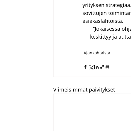
yrityksen strategia
sovittujen toimintam
asiakaslähtöistä.
”Jokaisessa ohj
keskittyy ja aut
Ajankohtaista
Viimeisimmät päivitykset