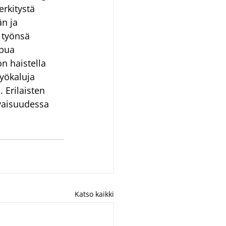
rkitystä 
n ja 
työnsä 
apua 
n haistella 
työkaluja 
 Erilaisten 
vaisuudessa 
Katso kaikki