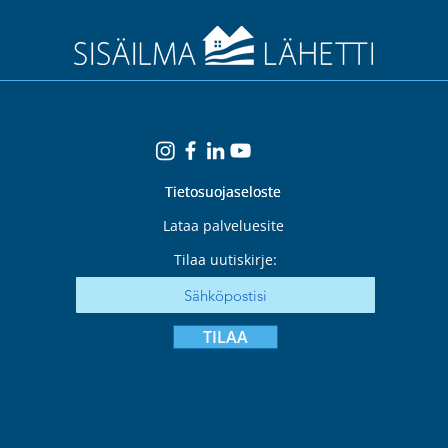
skaalautuvaan ja
näppärään
olosuhdeseurantaan
Tietosuojaseloste
Tietosuojaseloste
Lataa palveluesite
Tilaa uutiskirje:
TILAA