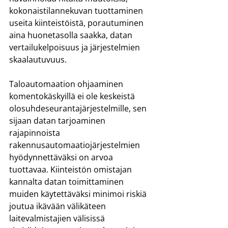
kokonaistilannekuvan tuottaminen 
useita kiinteistöistä, porautuminen 
aina huonetasolla saakka, datan 
vertailukelpoisuus ja järjestelmien 
skaalautuvuus.
Taloautomaation ohjaaminen 
komentokäskyillä ei ole keskeistä 
olosuhdeseurantajärjestelmille, sen 
sijaan datan tarjoaminen 
rajapinnoista 
rakennusautomaatiojärjestelmien 
hyödynnettäväksi on arvoa 
tuottavaa. Kiinteistön omistajan 
kannalta datan toimittaminen 
muiden käytettäväksi minimoi riskiä 
joutua ikävään välikäteen 
laitevalmistajien välisissä 