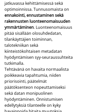
jatkuvassa kehittämisessä sekä 
optimoinnissa. Tunnusomaista on 
ennakointi, ennustaminen sekä 
rakennusten luonteenomaisuuden 
ymmärtäminen
. Luonteenomaisuus 
pitää sisällään olosuhdedatan, 
tilankäyttäjien toiminnan, 
talotekniikan sekä 
kiinteistökohtaisen metadatan 
hyödyntämisen syy-seuraussuhteita 
tutkimalla.
Tehtävänä on havaita normaalista 
poikkeavia tapahtumia, niiden 
priorisointi, päätelmät 
päätöksenteon nopeuttamiseksi 
sekä datan monipuolinen 
hyödyntäminen. Onnistumisen 
edellytyksiä tilanteelle on kyky 
havainnoida hitaita muutoksia, 