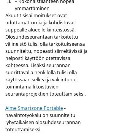
– Kokonaistilanteen nopea 
ymmärtäminen
Akuutit sisäilmoitukset ovat 
odottamattomia ja kohdistuvat 
suppealle alueelle kiinteistössä. 
Olosuhdeseurantaan tarkoitettu 
välineistö tulisi olla tarkoitukseensa 
suunniteltu, nopeasti siirreltävissä ja 
helposti käyttöön otettavissa 
kohteessa. Lisäksi seurannan 
suorittavalla henkilöllä tulisi olla 
käytössään selkeä ja vakiintunut 
toimintamalli toistuvien 
seurantaprojektien toteuttamiseksi.
Alme Smartzone Portable
 -
havaintotyökalu on suunniteltu 
lyhytaikaisen olosuhdeseurannan 
toteuttamiseksi.