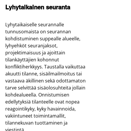
Lyhytaikainen seuranta
Lyhytaikaiselle seurannalle 
tunnusomaista on seurannan 
kohdistuminen suppealle alueelle, 
lyhyehköt seuranjaksot, 
projektimaisuus ja ajoittain 
tilankäyttäjien kohonnut 
konfliktiherkkyys. Taustalla vaikuttaa 
akuutti tilanne, sisäilmailmoitus tai 
vastaava äkillinen sekä odottamaton 
tarve selvittää sisäolosuhteita jollain 
kohdealueella. Onnistumisen 
edellytyksiä tilanteelle ovat nopea 
reagointikyky, kyky havainnoida, 
vakiintuneet toimintamallit, 
tilannekuvan tuottaminen ja 
viestintä.