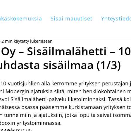
akaskokemuksia
Sisäilmauutiset
Yhteystied
5
2 min käytetty lukemiseen
Oy – Sisäilmalähetti – 10
uhdasta sisäilmaa (1/3)
0-vuotisjuhlien alla kerromme yrityksen perustajan j
ani Mobergin ajatuksia siitä, miten henkilökohtainen m
asvoi Sisäilmalähetti-palveluliiketoiminnaksi. Tässä k
mäisessä osassa pääsemme kurkistamaan yrityksen t
in tunnelmiin ja ajatuksiin, jotka lopulta saivat isomma
dboxin yritystoiminnassa.
? Miksi?
 (1/3)