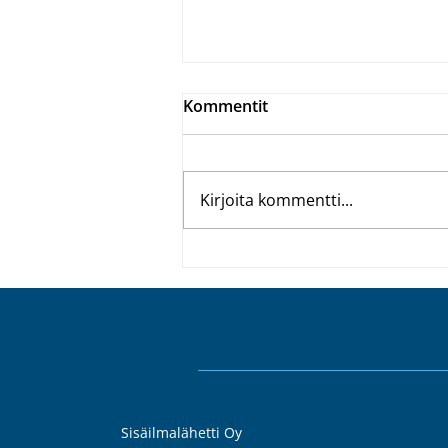
Kommentit
Kirjoita kommentti...
Täsmäaseet
kokonaisvaltaiseen
sisäilmanhallintaan –
simuloi, suojaa ja seuraa
Sisäilmalähetti Oy