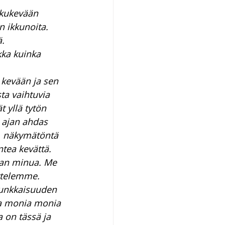
lkukevään 
 ikkunoita. 
. 
kka kuinka 
kevään ja sen 
ta vaihtuvia 
 yllä tytön 
ajan ahdas 
a, näkymätöntä 
ntea kevättä.
man minua. Me 
ttelemme. 
 tunkkaisuuden 
ja monia monia 
 on tässä ja 