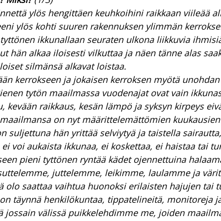
innettä ylös hengittäen keuhkoihini raikkaan viileää a
eni ylös kohti suuren rakennuksen ylimmän kerroksen
 tyttönen ikkunallaan seuraten ulkona liikkuvia ihmisiä
hän alkaa iloisesti vilkuttaa ja näen tänne alas saa
oiset silmänsä alkavat loistaa.
ään kerrokseen ja jokaisen kerroksen myötä unohdan 
ienen tytön maailmassa vuodenajat ovat vain ikkunas
, kevään raikkaus, kesän lämpö ja syksyn kirpeys eivät
maailmansa on nyt määrittelemättömien kuukausien 
 suljettuna hän yrittää selviytyä ja taistella sairautt
i voi aukaista ikkunaa, ei koskettaa, ei haistaa tai tu
een pieni tyttönen ryntää kädet ojennettuina halaa
uttelemme, juttelemme, leikimme, laulamme ja väri
ä olo saattaa vaihtua huonoksi erilaisten hajujen tai
e on täynnä henkilökuntaa, tippatelineitä, monitoreja 
ellä jossain välissä puikkelehdimme me, joiden maailma