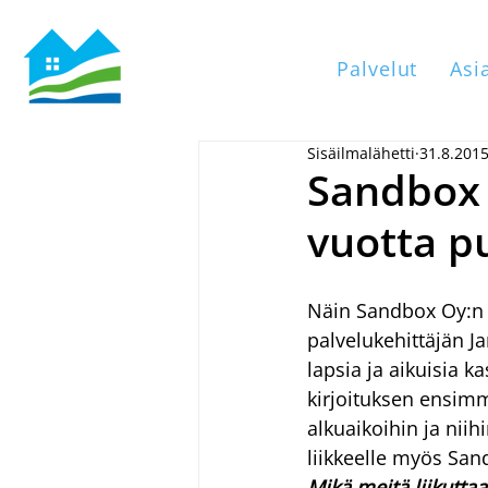
Palvelut
Asi
Sisäilmalähetti
31.8.201
Sandbox 
vuotta p
Näin Sandbox Oy:n 1
palvelukehittäjän J
lapsia ja aikuisia k
kirjoituksen ensim
alkuaikoihin ja niih
liikkeelle myös San
Mikä meitä liikuttaa