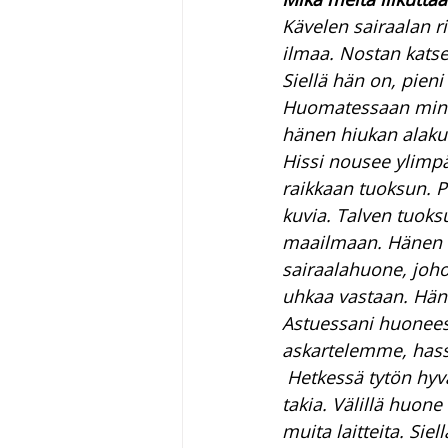
Kävelen sairaalan r
ilmaa. Nostan katse
Siellä hän on, pieni
Huomatessaan minut 
hänen hiukan alakul
Hissi nousee ylimp
raikkaan tuoksun. P
kuvia. Talven tuoksu
maailmaan. Hänen 
sairaalahuone, johon
uhkaa vastaan. Hän e
Astuessani huonees
askartelemme, hass
 Hetkessä tytön hyv
takia. Välillä huon
muita laitteita. Si