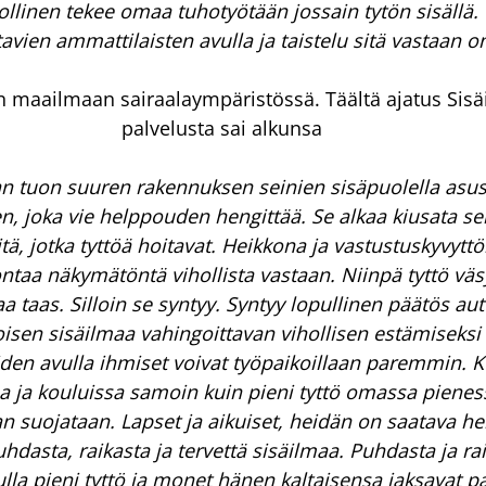
llinen tekee omaa tuhotyötään jossain tytön sisällä. 
itavien ammattilaisten avulla ja taistelu sitä vastaan o
n maailmaan sairaalaympäristössä. Täältä ajatus Sisäi
palvelusta sai alkunsa
 tuon suuren rakennuksen seinien sisäpuolella asust
en, joka vie helppouden hengittää. Se alkaa kiusata se
itä, jotka tyttöä hoitavat. Heikkona ja vastustuskyvyt
ntaa näkymätöntä vihollista vastaan. Niinpä tyttö väsy
a taas. Silloin se syntyy. Syntyy lopullinen päätös aut
isen sisäilmaa vahingoittavan vihollisen estämiseks
iden avulla ihmiset voivat työpaikoillaan paremmin. Kei
a ja kouluissa samoin kuin pieni tyttö omassa pienes
 suojataan. Lapset ja aikuiset, heidän on saatava he
asta, raikasta ja tervettä sisäilmaa. Puhdasta ja rai
ulla pieni tyttö ja monet hänen kaltaisensa jaksavat 