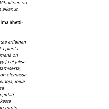
Vihollinen on 
n alkanut.
lmalähetti-
aa erilainen 
kä pientä 
tömänä on 
y ja ei jaksa 
tamisesta, 
i on olemassa 
noja, joilla 
sä 
ngittää 
kasta 
paremmin 