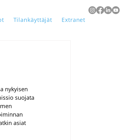
ot
Tilankäyttäjät
Extranet
a nykyisen 
issio suojata 
olmen 
oiminnan 
tkin asiat 