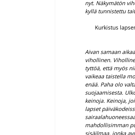
nyt. Näkymätön viho
kyllä tunnistettu ta
Kurkistus lapse
Aivan samaan aikaan
vihollinen. Vihollin
tyttöä, että myös ni
vaikeaa taistella mo
enää. Paha olo valta
suojaamisesta. Ulko
keinoja. Keinoja, jo
lapset päiväkodeiss
sairaalahuoneessaan
mahdollisimman puhd
sisäilmaa, jonka av