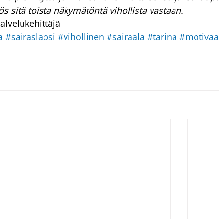
ös sitä toista näkymätöntä vihollista vastaan.
alvelukehittäjä
a
#sairaslapsi
#vihollinen
#sairaala
#tarina
#motivaa