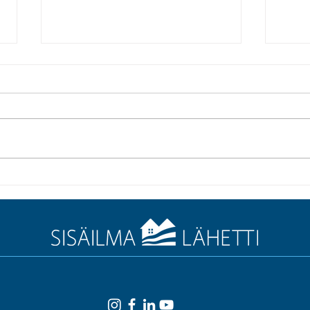
Vaihda aikaa vievä
”Puh
sisäilman mittarointi
kaiki
skaalautuvaan ja
näppärään
olosuhdeseurantaan