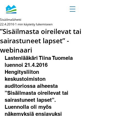
Sisäilmalähetti
22.4.2016
1 min käytetty lukemiseen
”Sisäilmasta oireilevat tai
sairastuneet lapset” -
webinaari
Lastenlääkäri Tiina Tuomela 
luennoi 21.4.2016 
Hengitysliiton 
keskustoimiston 
auditoriossa aiheesta 
”Sisäilmasta oireilevat tai 
sairastuneet lapset”. 
Luennolla oli myös 
näkemyksiä ensiavuksi 