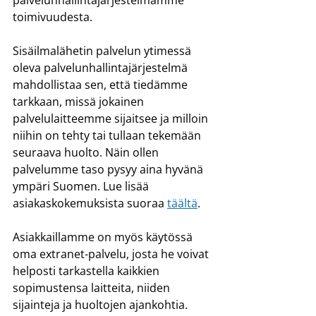
palvelunhallintajärjestelmämme 
toimivuudesta.
Sisäilmalähetin palvelun ytimessä 
oleva palvelunhallintajärjestelmä 
mahdollistaa sen, että tiedämme 
tarkkaan, missä jokainen 
palvelulaitteemme sijaitsee ja milloin 
niihin on tehty tai tullaan tekemään 
seuraava huolto. Näin ollen 
palvelumme taso pysyy aina hyvänä 
ympäri Suomen. Lue lisää 
asiakaskokemuksista suoraa 
täältä
.
Asiakkaillamme on myös käytössä 
oma extranet-palvelu, josta he voivat 
helposti tarkastella kaikkien 
sopimustensa laitteita, niiden 
sijainteja ja huoltojen ajankohtia. 