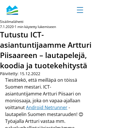
Sisäilmalähetti
7.1.2020
1 min käytetty lukemiseen
Tutustu ICT-
asiantuntijaamme Artturi
Piisaareen – lautapelejä,
koodia ja tuotekehitystä
Päivitetty:
15.12.2022
Tiesittekö, että meilläpä on töissä 
Suomen mestari. ICT-
asiantuntijamme Artturi Piisaari on 
moniosaaja, joka on vapaa-ajallaan 
voittanut 
Android Netrunner
 -
lautapelin Suomen mestaruuden! 😊 
Työajalla Artturi vastaa mm. 