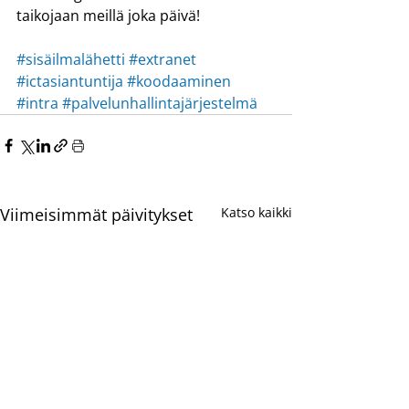
taikojaan meillä joka päivä!
#sisäilmalähetti
#extranet
#ictasiantuntija
#koodaaminen
#intra
#palvelunhallintajärjestelmä
Viimeisimmät päivitykset
Katso kaikki