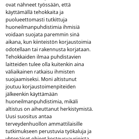
ovat nähneet työssään, että 
käyttämällä tehokkaita ja 
puolueettomasti tutkittuja 
huoneilmanpuhdistimia ihmisiä 
voidaan suojata paremmin sinä 
aikana, kun kiinteistön korjaustoimia 
odotellaan tai rakennusta korjataan. 
Tehokkaiden ilmaa puhdistavien 
laitteiden tulee olla kuitenkin aina 
väliaikainen ratkaisu ihmisten 
suojaamiseksi. Moni altistunut 
joutuu korjaustoimenpiteiden 
jälkeenkin käyttämään 
huoneilmanpuhdistimia, mikäli 
altistus on aiheuttanut herkistymistä.
Uusi suositus antaa 
terveydenhuollon ammattilaisille 
tutkimukseen perustuvia työkaluja ja 
yhtenäiset ohjeet kosteusvaurioista 