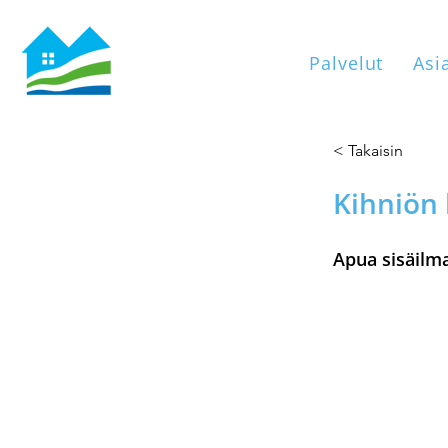
Palvelut
Asi
< Takaisin
Kihniön 
Apua sisäilm
Apua viestin
Hallintojoht