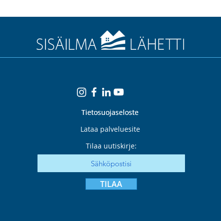
Tietosuojaseloste
Tietosuojaseloste
Lataa palveluesite
Tilaa uutiskirje:
TILAA