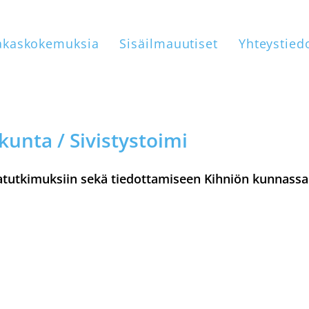
akaskokemuksia
Sisäilmauutiset
Yhteystied
kunta / Sivistystoimi
atutkimuksiin sekä tiedottamiseen Kihniön kunnassa
tään ja tiedottamiseen
aja Hannele Nevanperä