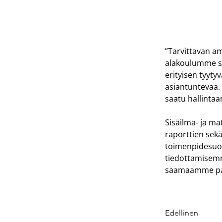
Sivistystoimi
Kihniön kunt
”Tarvittavan a
alakoulumme si
erityisen tyyty
asiantuntevaa. 
saatu hallintaa
Sisäilma- ja ma
raporttien sekä
toimenpidesuos
tiedottamisemm
saamaamme pa
Edellinen