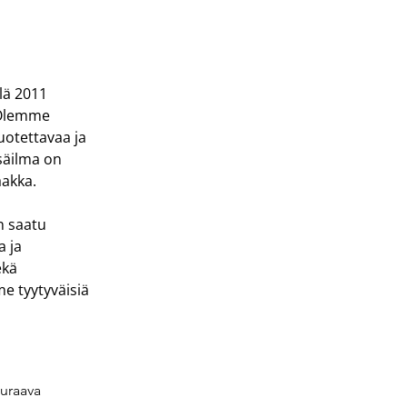
lä 2011 
 Olemme 
uotettavaa ja 
säilma on 
aakka.
n saatu 
 ja 
kä 
e tyytyväisiä 
uraava