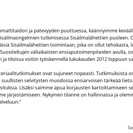
a
mmattitaidon ja pätevyyden puuttuessa, käännyimme kevääl
säilmaongelmien tutkimisessa Sisäilmalähettien puoleen.
väisiä Sisäilmalähettien toimintaan, joka on ollut tehokasta, l
Suositeltujen väliaikaisten ensiaputoimenpiteiden avulla, si
n ja tiloissa voitiin työskennellä lukukauden 2012 loppuun s
teriaalitutkimukset ovat sujuneet nopeasti. Tutkimuksista o
 suullisten selvitysten muodossa ensiarvoisen tärkeää tietoa
ituksia. LIsäksi saimme apua korjausten kartoittamiseen se
e järjestämiseen. Nykyinen tilanne on hallinnassa ja olemm
lveluun.”
Se