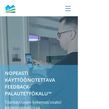
NOPEASTI
KÄYTTÖÖNOTETTAVA
FEEDBACK-
PALAUTETYÖKALU™
Tilankäyttäjien kokemus osaksi
kiinteistönhallintaa.