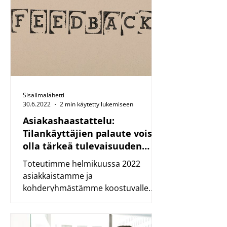
Sisäilmalähetti
30.6.2022
2 min käytetty lukemiseen
Asiakashaastattelu:
Tilankäyttäjien palaute voisi
olla tärkeä tulevaisuuden
työväline kiinteistöistä
Toteutimme helmikuussa 2022
asiakkaistamme ja
kohderyhmästämme koostuvalle
ryhmälle teemahaastattelun, jonka
keskiössä oli mm....