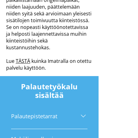
paikallistamaan ongelmapaikat,
niiden laajuuden, päättelemään
niiden syitä sekä arvioimaan yleisesti
sisätilojen toimivuutta kiinteistössä.
Se on nopeasti käyttöönotettavissa
ja helposti laajennettavissa muihin
kiinteistöihin sekä
kustannustehokas.
Lue
TÄSTÄ
kuinka Imatralla on otettu
palvelu käyttöön.
Palautetyökalu
sisältää
Palautepistetarrat
Palautepisteet toteutetaan