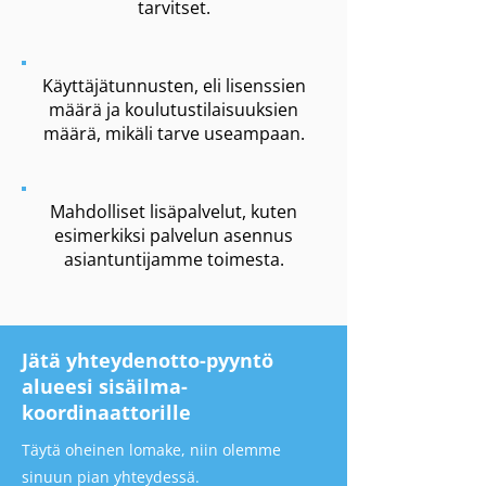
tarvitset.
Käyttäjätunnusten, eli lisenssien
määrä ja koulutustilaisuuksien
määrä, mikäli tarve useampaan.
Mahdolliset lisäpalvelut, kuten
esimerkiksi palvelun asennus
asiantuntijamme toimesta
.
Jätä yhteydenotto-pyyntö
alueesi sisäilma-
koordinaattorille
Täytä oheinen lomake, niin olemme
sinuun pian yhteydessä.