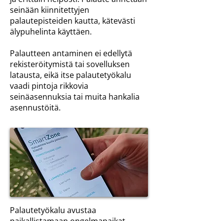
seinään kiinnitettyjen
palautepisteiden kautta, kätevästi
älypuhelinta käyttäen.
Palautteen antaminen ei edellytä
rekisteröitymistä tai sovelluksen
latausta, eikä itse p
alautetyökalu
vaadi pintoja rikkovia
seinäasennuksia tai muita hankalia
asennustöitä.
Palautetyökalu avustaa