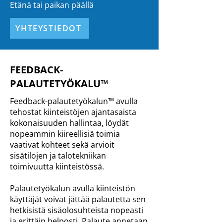
Etänä tai paikan päällä
YHTEYSTIEDOT
FEEDBACK-
PALAUTETYÖKALU™
Feedback-palautetyökalun™ avulla
tehostat kiinteistöjen ajantasaista
kokonaisuuden hallintaa, löydät
nopeammin kiireellisiä toimia
vaativat kohteet sekä arvioit
sisätilojen ja talotekniikan
toimivuutta kiinteistössä.
Palautetyökalun avulla kiinteistön
käyttäjät voivat jättää palautetta sen
hetkisistä sisäolosuhteista nopeasti
ja erittäin helposti. Palaute annetaan