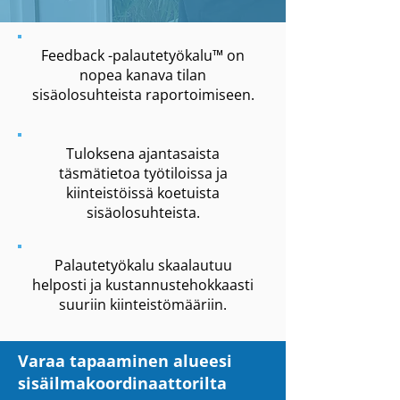
Feedback -palautetyökalu™ on
nopea kanava tilan
sisäolosuhteista raportoimiseen.
Tuloksena ajantasaista
täsmätietoa työtiloissa ja
kiinteistöissä koetuista
sisäolosuhteista.
Palautetyökalu skaalautuu
helposti ja kustannustehokkaasti
suuriin kiinteistömääriin.
Varaa tapaaminen alueesi
sisäilmakoordinaattorilta