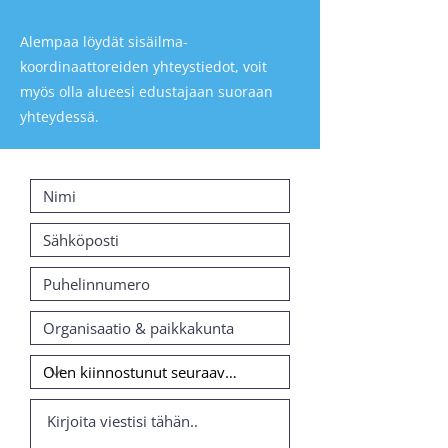
Alempaa löydät sisäilma-
koordinaattoreiden yhteystiedot, voit
myös olla alueesi edustajaan suoraan
yhteydessä.