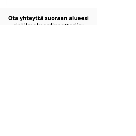
seurantaan tarkoitettuja työkaluja....
Ota yhteyttä suoraan alueesi
sisäilmakoordinaattoriin:
Sähköpostiosoitteet muotoa
etunimi.sukunimi@sisailmalahetti.fi
Pohjois-Suomi
Jani Moberg
010 420 6069