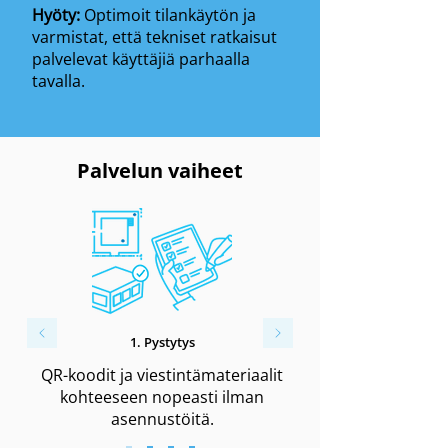
Hyöty:
Optimoit tilankäytön ja
varmistat, että tekniset ratkaisut
palvelevat käyttäjiä parhaalla
tavalla.
Palvelun vaiheet
1. Pystytys
QR-koodit ja viestintämateriaalit
kohteeseen nopeasti ilman
asennustöitä.