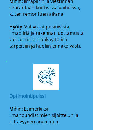
Mihin:
Ilmapiirin ja viestinnän
seurantaan kriittisissä vaiheissa,
kuten remonttien aikana.
Hyöty:
Vahvistat positiivista
ilmapiiriä ja rakennat luottamusta
vastaamalla tilankäyttäjien
tarpeisiin ja huoliin ennakoivasti.
Optimointipulssi
Mihin:
Esimerkiksi
ilmanpuhdistimien sijoittelun ja
riittävyyden arviointiin.