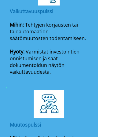
Vaikuttavuuspulssi
Mihin:
Tehtyjen korjausten tai
taloautomaation
säätömuutosten todentamiseen.
Hyöty:
Varmistat investointien
onnistumisen ja saat
dokumentoidun näytön
vaikuttavuudesta.
Muutospulssi