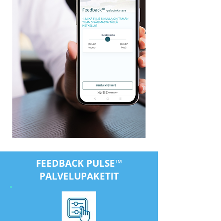
FEEDBACK PULSE™
PALVELUPAKETIT