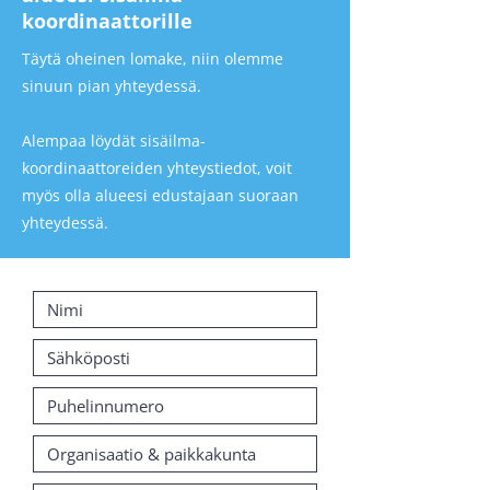
koordinaattorille
Täytä oheinen lomake, niin olemme
sinuun pian yhteydessä.
Alempaa löydät sisäilma-
koordinaattoreiden yhteystiedot, voit
myös olla alueesi edustajaan suoraan
yhteydessä.