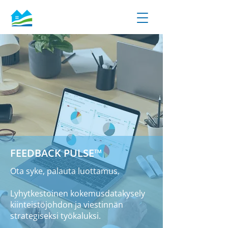
FEEDBACK PULSE™
Ota syke, palauta luottamus.
Lyhytkestoinen kokemusdatakysely
kiinteistöjohdon ja viestinnän
strategiseksi työkaluksi.