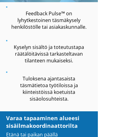
Feedback Pulse™ on
lyhytkestoinen täsmäkysely
henkilöstölle tai asiakaskunnalle.
Kyselyn sisältö ja toteutustapa
räätälöitävissä tarkasteltavan
tilanteen mukaiseksi.
Tuloksena ajantasaista
täsmätietoa työtiloissa ja
kiinteistöissä koetuista
sisäolosuhteista.
Varaa tapaaminen alueesi
sisäilmakoordinaattorilta
Etänä tai paikan päällä