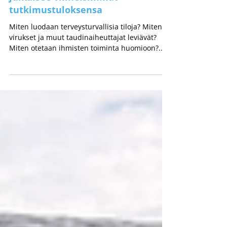
keskittyvä monitieteinen projekti
julkaisee viimeisimmät
tutkimustuloksensa
Miten luodaan terveysturvallisia tiloja? Miten
virukset ja muut taudinaiheuttajat leviävät?
Miten otetaan ihmisten toiminta huomioon?...