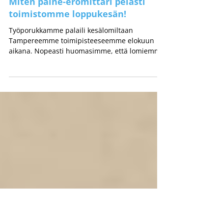
24.8.2022
1 min käytetty lukemiseen
Miten paine-eromittari pelasti
toimistomme loppukesän!
Työporukkamme palaili kesälomiltaan
Tampereemme toimipisteeseemme elokuun
aikana. Nopeasti huomasimme, että lomiemme
aikana...