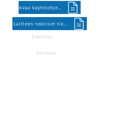
Avaa käyttöohje (PDF)
Laitteen tekniset tiedot (PDF)
Edellinen
Seuraava