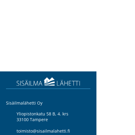
Sisäilmalähetti Oy
Yliopistonkatu 58 B, 4. krs
33100 Tampere
toimisto@sisailmalahetti.fi