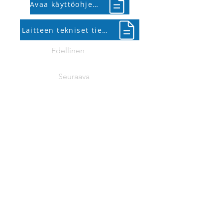
Avaa käyttöohje (PDF)
Laitteen tekniset tiedot (PDF)
Edellinen
Seuraava