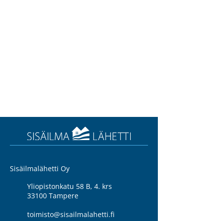
Sisäilmalähetti Oy
Yliopistonkatu 58 B, 4. krs
33100 Tampere
toimisto@sisailmalahetti.fi