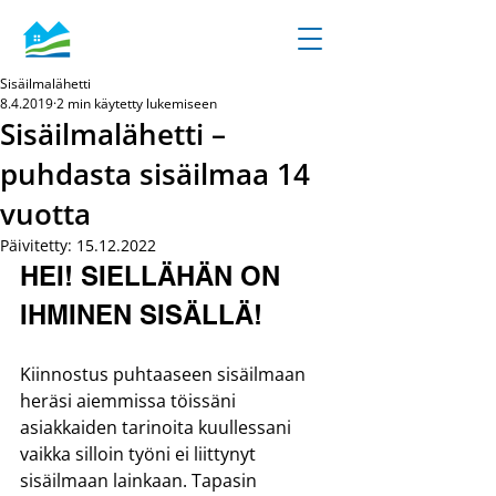
Sisäilmalähetti
8.4.2019
2 min käytetty lukemiseen
Sisäilmalähetti –
puhdasta sisäilmaa 14
vuotta
Päivitetty:
15.12.2022
HEI! SIELLÄHÄN ON 
IHMINEN SISÄLLÄ!
Kiinnostus puhtaaseen sisäilmaan 
heräsi aiemmissa töissäni 
asiakkaiden tarinoita kuullessani 
vaikka silloin työni ei liittynyt 
sisäilmaan lainkaan. Tapasin 