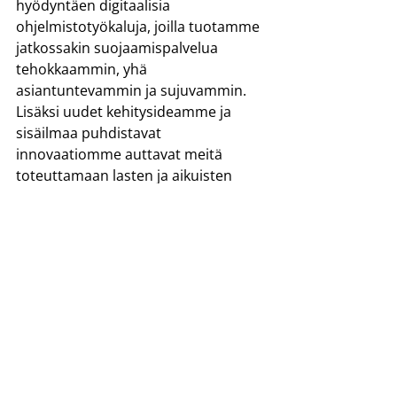
hyödyntäen digitaalisia 
ohjelmistotyökaluja, joilla tuotamme 
jatkossakin suojaamispalvelua 
tehokkaammin, yhä 
asiantuntevammin ja sujuvammin. 
Lisäksi uudet kehitysideamme ja 
sisäilmaa puhdistavat 
innovaatiomme auttavat meitä 
toteuttamaan lasten ja aikuisten 
suojaamista entistäkin laajemmin.
Jani Moberg, toimitusjohtaja
Viimeisimmät päivitykset
Katso kaikki