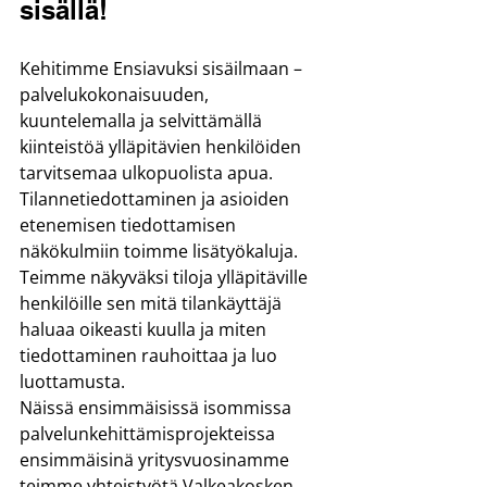
sisällä!
Kehitimme Ensiavuksi sisäilmaan –
palvelukokonaisuuden, 
kuuntelemalla ja selvittämällä 
kiinteistöä ylläpitävien henkilöiden 
tarvitsemaa ulkopuolista apua. 
Tilannetiedottaminen ja asioiden 
etenemisen tiedottamisen 
näkökulmiin toimme lisätyökaluja. 
Teimme näkyväksi tiloja ylläpitäville 
henkilöille sen mitä tilankäyttäjä 
haluaa oikeasti kuulla ja miten 
tiedottaminen rauhoittaa ja luo 
luottamusta.
Näissä ensimmäisissä isommissa 
palvelunkehittämisprojekteissa 
ensimmäisinä yritysvuosinamme 
teimme yhteistyötä Valkeakosken 