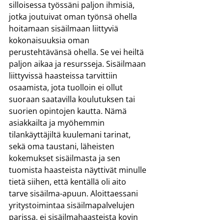
silloisessa työssäni paljon ihmisiä, 
jotka joutuivat oman työnsä ohella 
hoitamaan sisäilmaan liittyviä 
kokonaisuuksia oman 
perustehtävänsä ohella. Se vei heiltä 
paljon aikaa ja resursseja. Sisäilmaan 
liittyvissä haasteissa tarvittiin 
osaamista, jota tuolloin ei ollut 
suoraan saatavilla koulutuksen tai 
suorien opintojen kautta. Nämä 
asiakkailta ja myöhemmin 
tilankäyttäjiltä kuulemani tarinat, 
sekä oma taustani, läheisten 
kokemukset sisäilmasta ja sen 
tuomista haasteista näyttivät minulle 
tietä siihen, että kentällä oli aito 
tarve sisäilma-apuun. Aloittaessani 
yritystoimintaa sisäilmapalvelujen 
parissa, ei sisäilmahaasteista kovin 