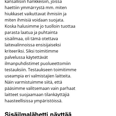
kansallisiin hankkeisiin, joissa 
haettiin ymmärrystä mm. miten 
hiukkaset vaikuttavat ihmisiin ja 
miten ihmisiä voidaan suojata.
Koska halusimme jo tuolloin tuottaa 
parasta laatua ja puhtainta 
sisäilmaa, oli tämä otettava 
laitevalinnoissa ensisijaiseksi 
kriteeriksi. Siksi toimitimme 
palvelussa käytettävät 
ilmanpuhdistimet puolueettomiin 
testauksiin. Testaukseen toimitimme 
useampia eri valmistajien laitteita. 
Näin varmistuimme siitä, että 
pääsimme valitsemaan vain parhaat 
laitteet suojaamaan tilankäyttäjiä 
haasteellisissa ympäristöissä.
Sisäilmalähetti näyttää 