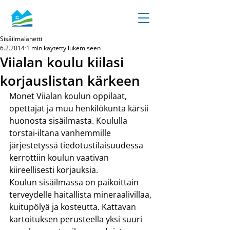
Sisäilmalähetti
6.2.2014
1 min käytetty lukemiseen
Viialan koulu kiilasi
korjauslistan kärkeen
Monet Viialan koulun oppilaat, 
opettajat ja muu henkilökunta kärsii 
huonosta sisäilmasta. Koululla 
torstai-iltana vanhemmille 
järjestetyssä tiedotustilaisuudessa 
kerrottiin koulun vaativan 
kiireellisesti korjauksia.
Koulun sisäilmassa on paikoittain 
terveydelle haitallista mineraalivillaa, 
kuitupölyä ja kosteutta. Kattavan 
kartoituksen perusteella yksi suuri 