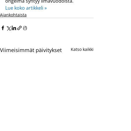
ongelma syntyy ilmavuodoista.
Lue koko artikkeli »
Ajankohtaista
Viimeisimmät päivitykset
Katso kaikki