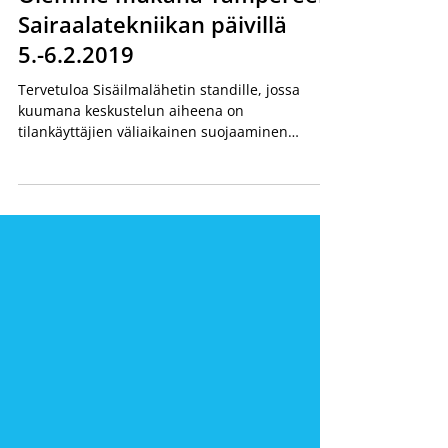
25.1.2019
1 min käytetty lukemiseen
Olemme mukana Tampereen
Sairaalatekniikan päivillä
5.-6.2.2019
Tervetuloa Sisäilmalähetin standille, jossa
kuumana keskustelun aiheena on
tilankäyttäjien väliaikainen suojaaminen
sisäilmahaitoilta...