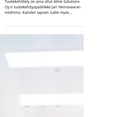
3.2.2020
1 min käytetty lukemiseen
”Puhdas sisäilma kuuluu
kaikille.”
Tuotekehittely on aina ollut Alme Solutions
Oy:n tuotekehityspäällikkö Jari Heinovaaran
intohimo. Kahden lapsen isälle myös...