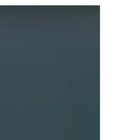
entistä parempia työkaluja. Erityisesti tarvitaan
skaalautuvia välineitä, jotka keräävät...