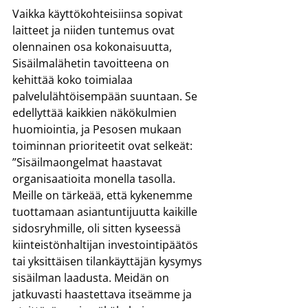
Vaikka käyttökohteisiinsa sopivat 
laitteet ja niiden tuntemus ovat 
olennainen osa kokonaisuutta, 
Sisäilmalähetin tavoitteena on 
kehittää koko toimialaa 
palvelulähtöisempään suuntaan. Se 
edellyttää kaikkien näkökulmien 
huomiointia, ja Pesosen mukaan 
toiminnan prioriteetit ovat selkeät:
”Sisäilmaongelmat haastavat 
organisaatioita monella tasolla. 
Meille on tärkeää, että kykenemme 
tuottamaan asiantuntijuutta kaikille 
sidosryhmille, oli sitten kyseessä 
kiinteistönhaltijan investointipäätös 
tai yksittäisen tilankäyttäjän kysymys 
sisäilman laadusta. Meidän on 
jatkuvasti haastettava itseämme ja 