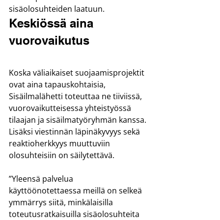
sisäolosuhteiden laatuun.
Keskiössä aina 
vuorovaikutus
Koska väliaikaiset suojaamisprojektit 
ovat aina tapauskohtaisia, 
Sisäilmalähetti toteuttaa ne tiiviissä, 
vuorovaikutteisessa yhteistyössä 
tilaajan ja sisäilmatyöryhmän kanssa. 
Lisäksi viestinnän läpinäkyvyys sekä 
reaktioherkkyys muuttuviin 
olosuhteisiin on säilytettävä.
”Yleensä palvelua 
käyttöönotettaessa meillä on selkeä 
ymmärrys siitä, minkälaisilla 
toteutusratkaisuilla sisäolosuhteita 