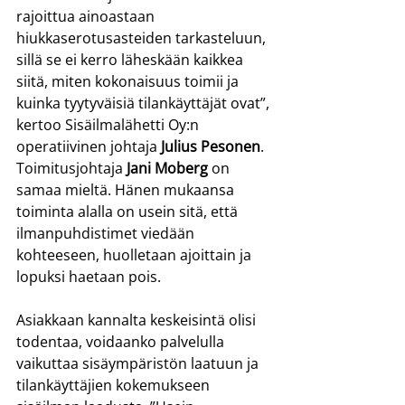
rajoittua ainoastaan 
hiukkaserotusasteiden tarkasteluun, 
sillä se ei kerro läheskään kaikkea 
siitä, miten kokonaisuus toimii ja 
kuinka tyytyväisiä tilankäyttäjät ovat”, 
kertoo Sisäilmalähetti Oy:n 
operatiivinen johtaja 
Julius Pesonen
. 
Toimitusjohtaja 
Jani Moberg
 on 
samaa mieltä. Hänen mukaansa 
toiminta alalla on usein sitä, että 
ilmanpuhdistimet viedään 
kohteeseen, huolletaan ajoittain ja 
lopuksi haetaan pois.
Asiakkaan kannalta keskeisintä olisi 
todentaa, voidaanko palvelulla 
vaikuttaa sisäympäristön laatuun ja 
tilankäyttäjien kokemukseen 