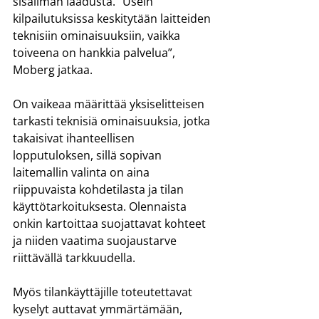
sisäilman laadusta. ”Usein 
kilpailutuksissa keskitytään laitteiden 
teknisiin ominaisuuksiin, vaikka 
toiveena on hankkia palvelua”, 
Moberg jatkaa.
On vaikeaa määrittää yksiselitteisen 
tarkasti teknisiä ominaisuuksia, jotka 
takaisivat ihanteellisen 
lopputuloksen, sillä sopivan 
laitemallin valinta on aina 
riippuvaista kohdetilasta ja tilan 
käyttötarkoituksesta. Olennaista 
onkin kartoittaa suojattavat kohteet 
ja niiden vaatima suojaustarve 
riittävällä tarkkuudella.
Myös tilankäyttäjille toteutettavat 
kyselyt auttavat ymmärtämään, 