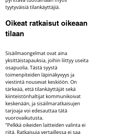
pyrittävä tuottamaan myös 
tyytyväisiä tilankäyttäjiä.
Oikeat ratkaisut oikeaan 
tilaan
Sisäilmaongelmat ovat aina 
yksittäistapauksia, joihin liittyy useita 
osapuolia. Tästä syystä 
toimenpiteiden läpinäkyvyys ja 
viestintä nousevat keskiöön. On 
tärkeää, että tilankäyttäjät sekä 
kiinteistönhaltijat kommunikoivat 
keskenään, ja sisäilmaratkaisujen 
tarjoaja voi edesauttaa tätä 
vuorovaikutusta.
”Pelkkä oikeiden laitteiden valinta ei 
riitä. Ratkaisuja vertaillessa ei saa 