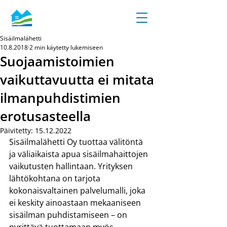
Sisäilmalähetti
10.8.2018
2 min käytetty lukemiseen
Suojaamistoimien
vaikuttavuutta ei mitata
ilmanpuhdistimien
erotusasteella
Päivitetty:
15.12.2022
Sisäilmalähetti Oy tuottaa välitöntä 
ja väliaikaista apua sisäilmahaittojen 
vaikutusten hallintaan. Yrityksen 
lähtökohtana on tarjota 
kokonaisvaltainen palvelumalli, joka 
ei keskity ainoastaan mekaaniseen 
sisäilman puhdistamiseen – on 