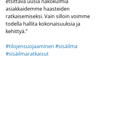
etsittävä uusia näkökulmia 
asiakkaidemme haasteiden 
ratkaisemiseksi. Vain silloin voimme 
todella hallita kokonaisuuksia ja 
kehittyä.”
#tilojensuojaaminen
#sisäilma
#sisäilmaratkaisut
#ilmanpuhdistimet
#väliaikainensuojaaminen
Ajankohtaista
Viimeisimmät päivitykset
Katso kaikki