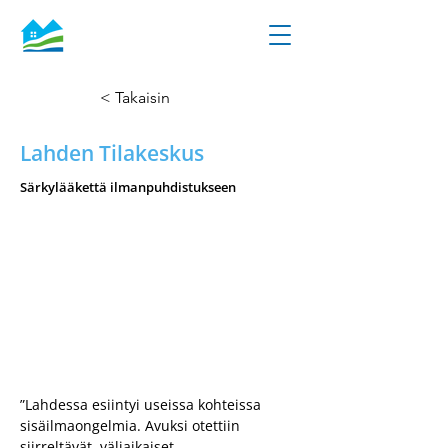
< Takaisin
Lahden Tilakeskus
Särkylääkettä ilmanpuhdistukseen
Puhdistimia siirrellään korjausten 
edetessä
Jouni Arola
Kiinteistöpäällikkö
Lahden Tilakeskus
”Lahdessa esiintyi useissa kohteissa 
sisäilmaongelmia. Avuksi otettiin 
siirreltävät, väliaikaiset 