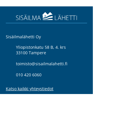
Sisäilmalähetti Oy
Yliopistonkatu 58 B, 4. krs
33100 Tampere
toimisto@sisailmalahetti.fi
010 420 6060
Katso kaikki yhteystiedot
Tietosuojaseloste