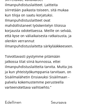
ilmanpuhdistuslaitteet. Laitteita 
siirretään paikasta toiseen, sitä mukaa 
kun tiloja on saatu korjatuksi. 
Ilmanpuhdistuslaitteet ovat 
mahdollistaneet työskentelyn tiloissa 
korjausta odotettaessa. Meille on selvää, 
että kyse on väliaikaisesta ratkaisusta, ja 
olenkin verrannut 
ilmanpuhdistuslaitetta särkylääkkeeseen.
Toivottavasti pystymme pitämään 
jatkossa tilat siinä kunnossa, ettei 
ilmanpuhdistuslaitteita tarvita. Mutta jos 
ja kun yhteistyökumppania tarvitaan, on 
Sisäilmalähetin Ensiavuksi Sisäilmaan -
palvelu kokemustemme perusteella 
varteenotettava vaihtoehto.”
Edellinen
Seuraava