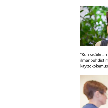
”Kun sisäilman
ilmanpuhdistimi
käyttökokemust