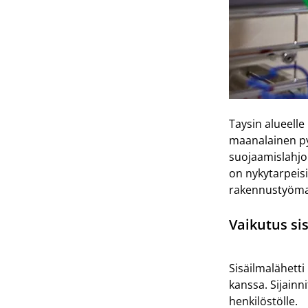
Taysin alueell
maanalainen pys
suojaamislahjoi
on nykytarpeisi
rakennustyömaa 
Vaikutus si
Sisäilmalähetti
kanssa. Sijainni
henkilöstölle.