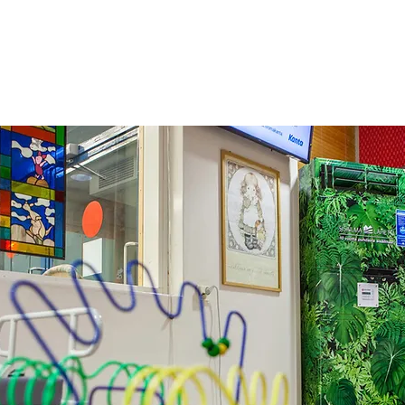
n
 poliklinikan osastonjohtaja