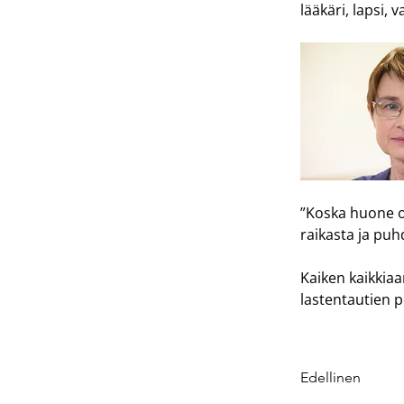
lääkäri, lapsi,
”Koska huone on
raikasta ja puh
Kaiken kaikkiaan
lastentautien p
Edellinen