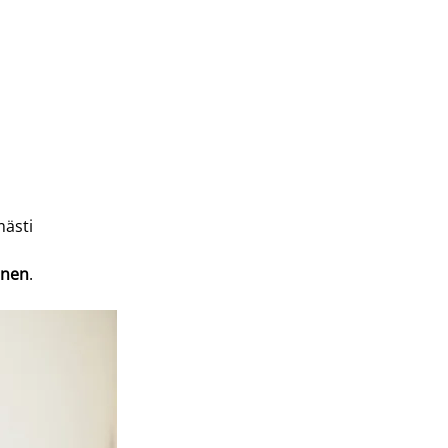
ästi 
onen
.