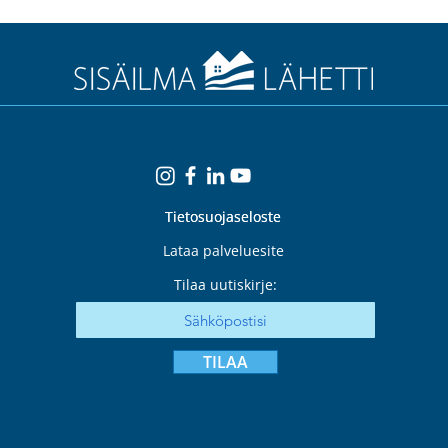
Tietosuojaseloste
Tietosuojaseloste
Lataa palveluesite
Tilaa uutiskirje:
TILAA