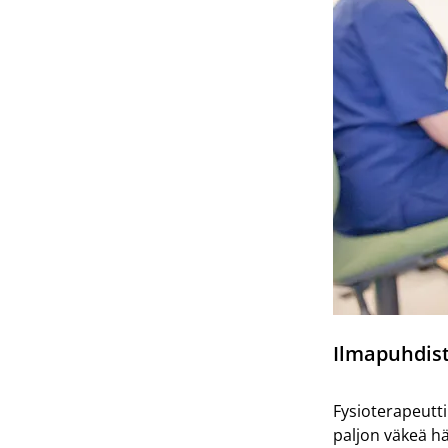
Ilmapuhdis
Fysioterapeutti
paljon väkeä h