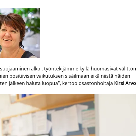
 suojaaminen alkoi, työntekijämme kyllä huomasivat välittöm
en positiivisen vaikutuksen sisäilmaan eikä niistä näiden 
en jälkeen haluta luopua”, kertoo osastonhoitaja 
Kirsi Arv