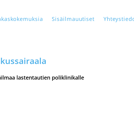
akaskokemuksia
Sisäilmauutiset
Yhteystied
kussairaala
ilmaa lastentautien poliklinikalle
vat todella tarpeeseen, koska työmaan vuoksi emme voi enää 
unoiden kautta, kuten ennen teimme.