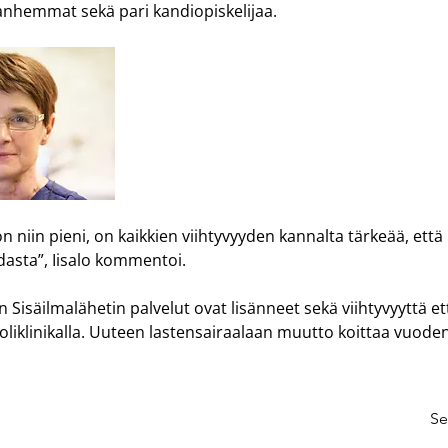
 vanhemmat sekä pari kandiopiskelijaa.
 niin pieni, on kaikkien viihtyvyyden kannalta tärkeää, että 
dasta”, Iisalo kommentoi.
 Sisäilmalähetin palvelut ovat lisänneet sekä viihtyvyyttä ett
oliklinikalla. Uuteen lastensairaalaan muutto koittaa vuode
Se