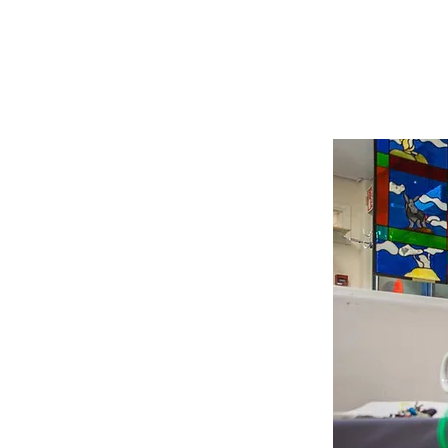
Kirsi Arvone
Lastentautien
Tays