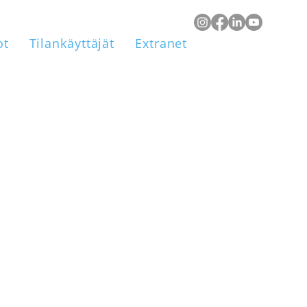
ot
Tilankäyttäjät
Extranet
tuulettaa 