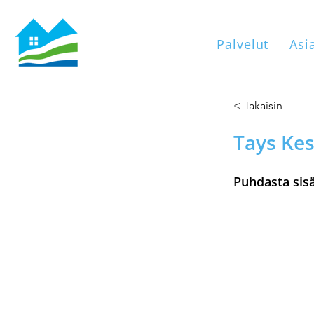
Palvelut
Asi
< Takaisin
Tays Kes
Puhdasta sisä
Laitteet tuli
ovien ja ikk