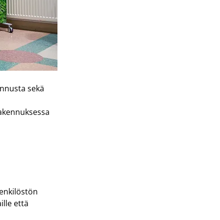
nnusta sekä 
rakennuksessa 
enkilöstön 
ille että 