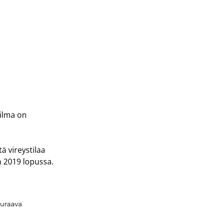
ilma on 
ä vireystilaa 
n 2019 lopussa.
uraava