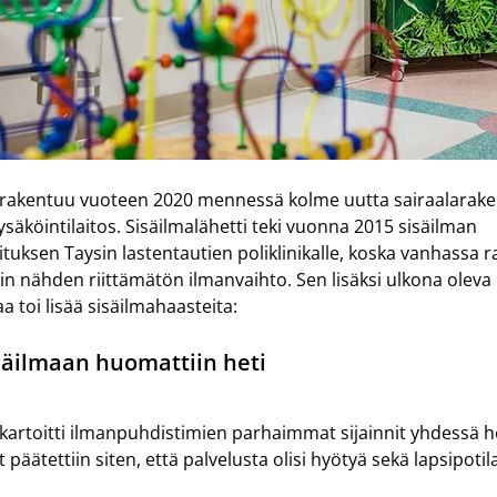
e rakentuu vuoteen 2020 mennessä kolme uutta sairaalarake
äköintilaitos. Sisäilmalähetti teki vuonna 2015 sisäilman 
tuksen Taysin lastentautien poliklinikalle, koska vanhassa 
in nähden riittämätön ilmanvaihto. Sen lisäksi ulkona oleva 
toi lisää sisäilmahaasteita:
säilmaan huomattiin heti
 kartoitti ilmanpuhdistimien parhaimmat sijainnit yhdessä h
t päätettiin siten, että palvelusta olisi hyötyä sekä lapsipotila