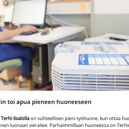
tin toi apua pieneen huoneeseen
 
Terhi Iisalolla 
on suhteellisen pieni työhuone, kun ottaa h
änen luonaan vierailee. Parhaimmillaan huoneessa on Terhin 