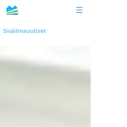
Sisäilmauutiset