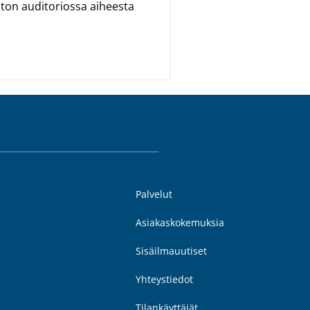
ston auditoriossa aiheesta
Palvelut
Asiakaskokemuksia
Sisäilmauutiset
Yhteystiedot
Tilankäyttäjät