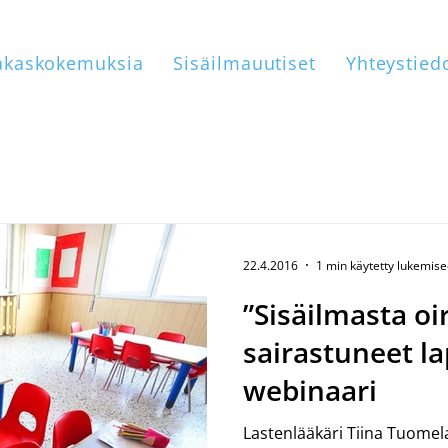
akaskokemuksia
Sisäilmauutiset
Yhteystied
22.4.2016
1 min käytetty lukemis
”Sisäilmasta oir
sairastuneet la
webinaari
Lastenlääkäri Tiina Tuomel