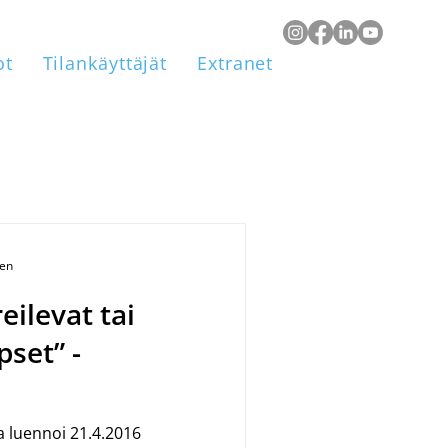
ot
Tilankäyttäjät
Extranet
een
eilevat tai
pset” -
a luennoi 21.4.2016