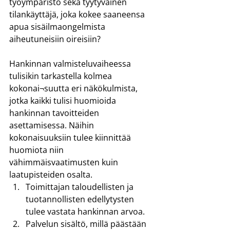
työympäristö sekä tyytyväinen 
tilankäyttäjä, joka kokee saaneensa 
apua sisäilmaongelmista 
aiheutuneisiin oireisiin?
Hankinnan valmisteluvaiheessa 
tulisikin tarkastella kolmea 
kokonai¬suutta eri näkökulmista, 
jotka kaikki tulisi huomioida 
hankinnan tavoitteiden 
asettamisessa. Näihin 
kokonaisuuksiin tulee kiinnittää 
huomiota niin 
vähimmäisvaatimusten kuin 
laatupisteiden osalta.
Toimittajan taloudellisten ja 
tuotannollisten edellytysten 
tulee vastata hankinnan arvoa.
Palvelun sisältö, millä päästään 