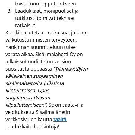
toivottuun lopputulokseen.
Laadukkaat, monipuoliset ja 
tutkitusti toimivat tekniset 
ratkaisut.
Kun kilpailutetaan ratkaisua, jolla on 
vaikutusta ihmisten terveyteen, 
hankinnan suunnitteluun tulee 
varata aikaa. Sisäilmalähetti Oy on 
julkaissut uudistetun version 
suositusta oppaasta 
”Tilankäyttäjien 
väliaikainen suojaaminen 
sisäilmahaitoilta julkisissa 
kiinteistöissä. Opas 
suojaamisratkaisun 
kilpailuttamiseen”
. Se on saatavilla 
veloituksetta Sisäilmalähetin 
verkkosivujen kautta 
täältä.
Laadukkaita hankintoja!