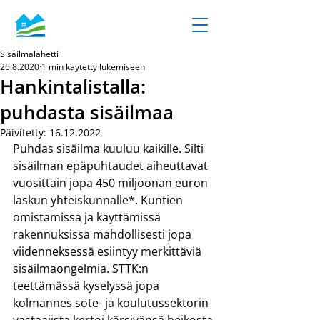
Sisäilmalähetti
26.8.2020
1 min käytetty lukemiseen
Hankintalistalla:
puhdasta sisäilmaa
Päivitetty:
16.12.2022
Puhdas sisäilma kuuluu kaikille. Silti 
sisäilman epäpuhtaudet aiheuttavat 
vuosittain jopa 450 miljoonan euron 
laskun yhteiskunnalle*. Kuntien 
omistamissa ja käyttämissä 
rakennuksissa mahdollisesti jopa 
viidenneksessä esiintyy merkittäviä 
sisäilmaongelmia. STTK:n 
teettämässä kyselyssä jopa 
kolmannes sote- ja koulutussektorin 