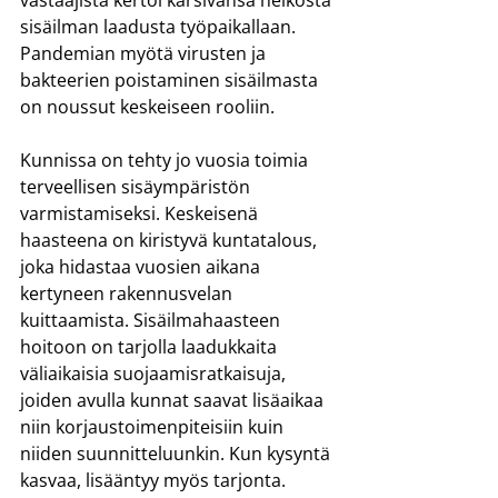
vastaajista kertoi kärsivänsä heikosta 
sisäilman laadusta työpaikallaan. 
Pandemian myötä virusten ja 
bakteerien poistaminen sisäilmasta 
on noussut keskeiseen rooliin.
Kunnissa on tehty jo vuosia toimia 
terveellisen sisäympäristön 
varmistamiseksi. Keskeisenä 
haasteena on kiristyvä kuntatalous, 
joka hidastaa vuosien aikana 
kertyneen rakennusvelan 
kuittaamista. Sisäilmahaasteen 
hoitoon on tarjolla laadukkaita 
väliaikaisia suojaamisratkaisuja, 
joiden avulla kunnat saavat lisäaikaa 
niin korjaustoimenpiteisiin kuin 
niiden suunnitteluunkin. Kun kysyntä 
kasvaa, lisääntyy myös tarjonta. 