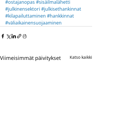
#ostajanopas
#sisäilmalähetti
#julkinensektori
#julkisethankinnat
#kilapailuttaminen
#hankkinnat
#väliaikainensuojaaminen
Viimeisimmät päivitykset
Katso kaikki