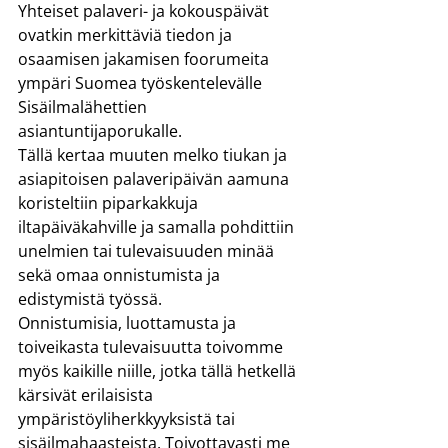
Yhteiset palaveri- ja kokouspäivät 
ovatkin merkittäviä tiedon ja 
osaamisen jakamisen foorumeita 
ympäri Suomea työskentelevälle 
Sisäilmalähettien 
asiantuntijaporukalle.
Tällä kertaa muuten melko tiukan ja 
asiapitoisen palaveripäivän aamuna 
koristeltiin piparkakkuja 
iltapäiväkahville ja samalla pohdittiin 
unelmien tai tulevaisuuden minää 
sekä omaa onnistumista ja 
edistymistä työssä.
Onnistumisia, luottamusta ja 
toiveikasta tulevaisuutta toivomme 
myös kaikille niille, jotka tällä hetkellä 
kärsivät erilaisista 
ympäristöyliherkkyyksistä tai 
sisäilmahaasteista. Toivottavasti me 