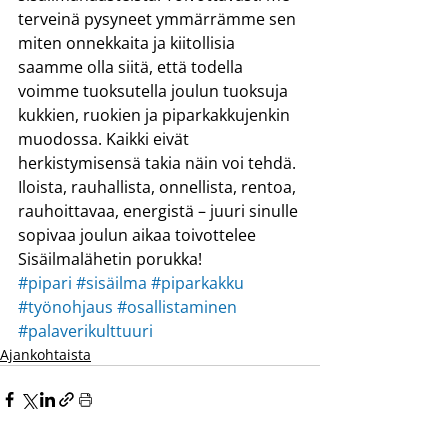
terveinä pysyneet ymmärrämme sen 
miten onnekkaita ja kiitollisia 
saamme olla siitä, että todella 
voimme tuoksutella joulun tuoksuja 
kukkien, ruokien ja piparkakkujenkin 
muodossa. Kaikki eivät 
herkistymisensä takia näin voi tehdä.
Iloista, rauhallista, onnellista, rentoa, 
rauhoittavaa, energistä – juuri sinulle 
sopivaa joulun aikaa toivottelee 
Sisäilmalähetin porukka!
#pipari
#sisäilma
#piparkakku
#työnohjaus
#osallistaminen
#palaverikulttuuri
Ajankohtaista