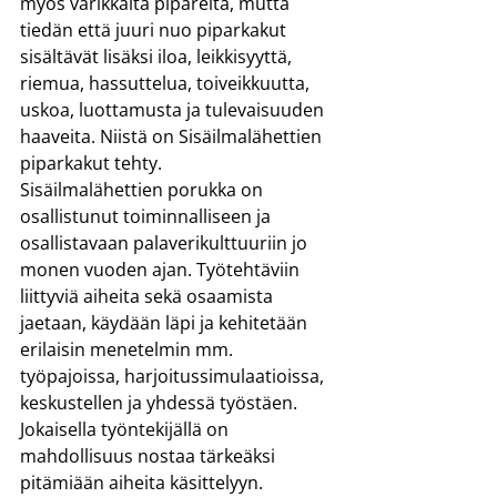
myös värikkäitä pipareita, mutta 
tiedän että juuri nuo piparkakut 
sisältävät lisäksi iloa, leikkisyyttä, 
riemua, hassuttelua, toiveikkuutta, 
uskoa, luottamusta ja tulevaisuuden 
haaveita. Niistä on Sisäilmalähettien 
piparkakut tehty.
Sisäilmalähettien porukka on 
osallistunut toiminnalliseen ja 
osallistavaan palaverikulttuuriin jo 
monen vuoden ajan. Työtehtäviin 
liittyviä aiheita sekä osaamista 
jaetaan, käydään läpi ja kehitetään 
erilaisin menetelmin mm. 
työpajoissa, harjoitussimulaatioissa, 
keskustellen ja yhdessä työstäen. 
Jokaisella työntekijällä on 
mahdollisuus nostaa tärkeäksi 
pitämiään aiheita käsittelyyn. 