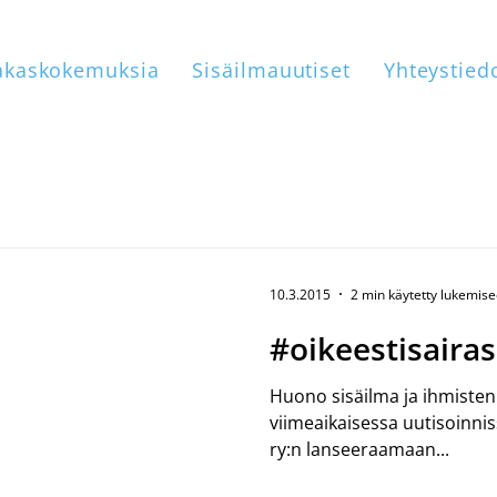
akaskokemuksia
Sisäilmauutiset
Yhteystied
10.3.2015
2 min käytetty lukemis
#oikeestisairas
Huono sisäilma ja ihmisten
viimeaikaisessa uutisoinni
ry:n lanseeraamaan...