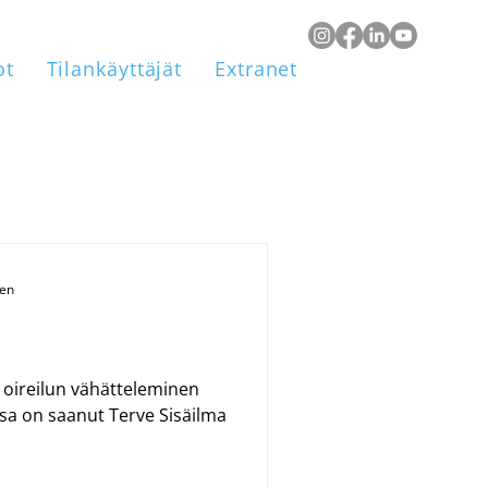
ot
Tilankäyttäjät
Extranet
een
 oireilun vähätteleminen
ssa on saanut Terve Sisäilma