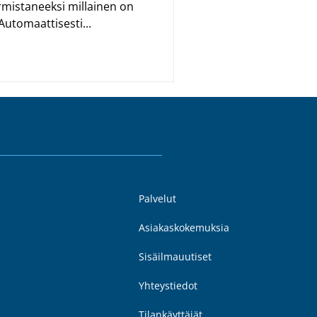
armistaneeksi millainen on
Automaattisesti...
Palvelut
Asiakaskokemuksia
Sisäilmauutiset
Yhteystiedot
Tilankäyttäjät