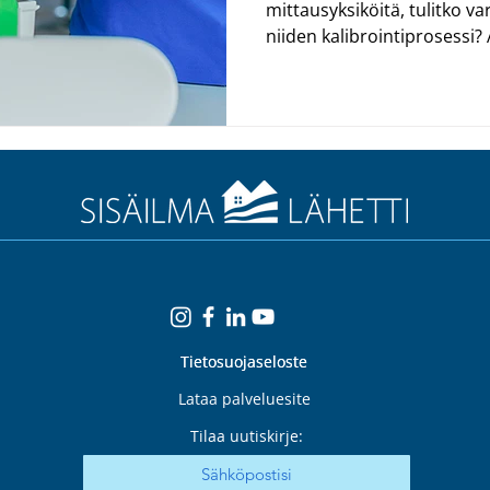
mittausyksiköitä, tulitko v
niiden kalibrointiprosessi? 
Tietosuojaseloste
Tietosuojaseloste
Lataa palveluesite
Tilaa uutiskirje: