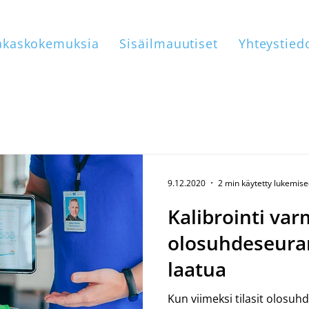
akaskokemuksia
Sisäilmauutiset
Yhteystied
9.12.2020
2 min käytetty lukemis
Kalibrointi va
olosuhdeseura
laatua
Kun viimeksi tilasit olosu