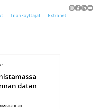
ot
Tilankäyttäjät
Extranet
een
rmistamassa
nnan datan
hdeseurannan